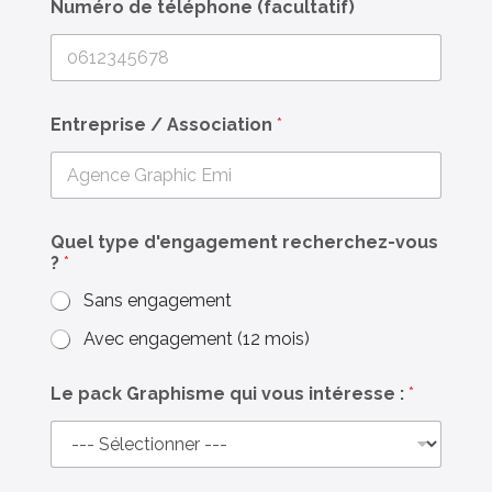
Numéro de téléphone (facultatif)
-
m
a
i
l
L
Entreprise / Association
*
e
q
u
i
Quel type d'engagement recherchez-vous
?
*
Sans engagement
Avec engagement (12 mois)
Le pack Graphisme qui vous intéresse :
*